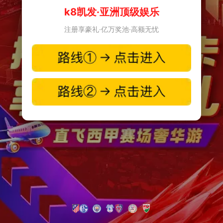
k8凯发·亚洲顶级娱乐
注册享豪礼·亿万奖池·高额无忧